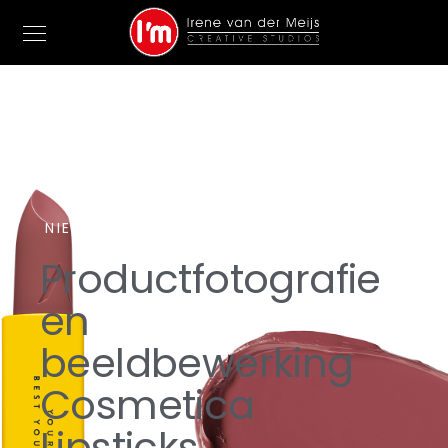
NIEUWS
Productfotografie
en
beeldbewerking
Cosmetica
Lipsticks