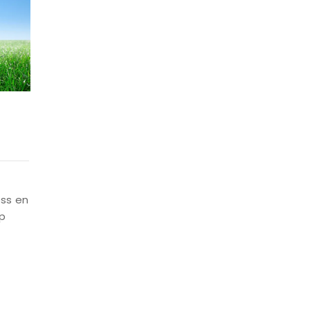
ess en
p